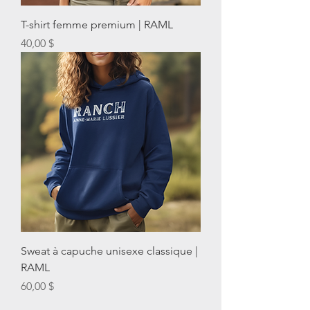
T-shirt femme premium | RAML
Prix
40,00 $
Sweat à capuche unisexe classique |
RAML
Prix
60,00 $