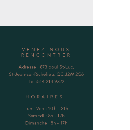
VENEZ NOUS
RENCONTRER
Adresse : 873 boul St-Luc,
St-Jean-sur-Richelieu, QC,J2W 2G6
Tél :
514-214-9322
HORAIRES
Lun - Ven : 10 h - 21h
​​Samedi : 8h - 17h
​Dimanche : 8h - 17h