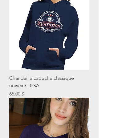
Chandail à capuche classique
unisexe | CSA
Prix
65,00 $